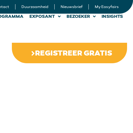
ntact
Duurzaamheid
Nieuwsbrief
My Easyfairs
OGRAMMA
EXPOSANT
BEZOEKER
INSIGHTS
REGISTREER GRATIS