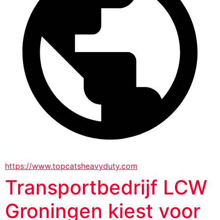
https://www.topcatsheavyduty.com
Transportbedrijf LCW
Groningen kiest voor