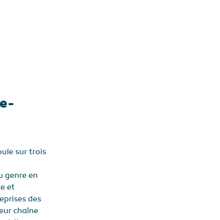
 e-
ule sur trois
u genre en
e et
eprises des
leur chaîne