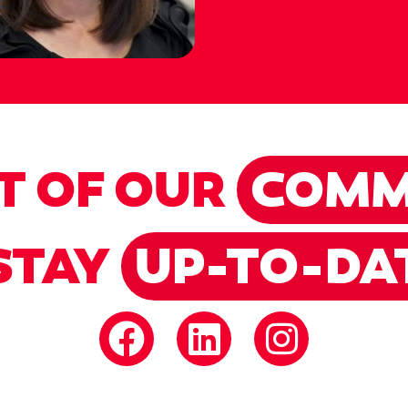
T OF OUR
COMM
STAY
UP-TO-DA