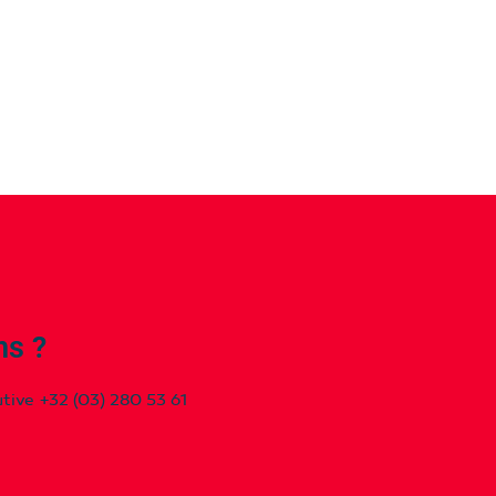
ns ?
utive
+32 (03) 280 53 61