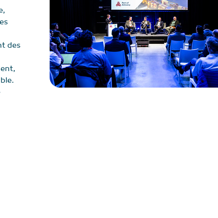
e,
des
nt des
ient,
ble.
e