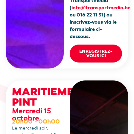
Transportmedia
(
info@transportmedia.be
ou 016 22 11 31) ou
inscrivez-vous via le
formulaire ci-
dessous.
ENREGISTREZ-
VOUS ICI
MARITIEME
PINT
Mercredi 15
octobre
20h00 - 00h00
Le mercredi soir,