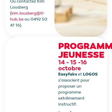
Ou contactez Kim
Lousberg
(
kim.lousberg@tl-
hub.be
ou 0492 50
41 16).
PROGRAMM
JEUNESSE
14 - 15 -16
octobre
Easyfairs
et
LOGOS
s’associent pour
proposer un
programme
extrêmement
instructif.