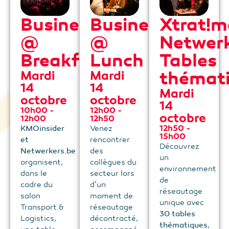
Business
Business
Xtrat!m
@
@
Netwer
Breakfast
Lunch
Tables
thémat
Mardi
Mardi
14
14
Mardi
octobre
octobre
14
10h00 -
12h00 -
octobre
12h00
12h50
12h50 -
KMOinsider
Venez
15h00
et
rencontrer
Découvrez
Netwerkers.be
des
un
organisent,
collègues du
environnement
dans le
secteur lors
de
cadre du
d’un
réseautage
salon
moment de
unique avec
Transport &
réseautage
30 tables
Logistics,
décontracté,
thématiques
,