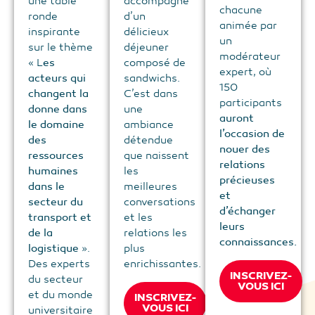
une table
accompagné
chacune
ronde
d’un
animée par
inspirante
délicieux
un
sur le thème
déjeuner
modérateur
« L
es
composé de
expert, où
acteurs qui
sandwichs.
150
changent la
C’est dans
participants
donne dans
une
auront
le domaine
ambiance
l’occasion de
des
détendue
nouer des
ressources
que naissent
relations
humaines
les
précieuses
dans le
meilleures
et
secteur du
conversations
d’échanger
transport et
et les
leurs
de la
relations les
connaissances.
logistique
».
plus
Des experts
enrichissantes.
INSCRIVEZ-
du secteur
VOUS ICI
et du monde
INSCRIVEZ-
VOUS ICI
universitaire