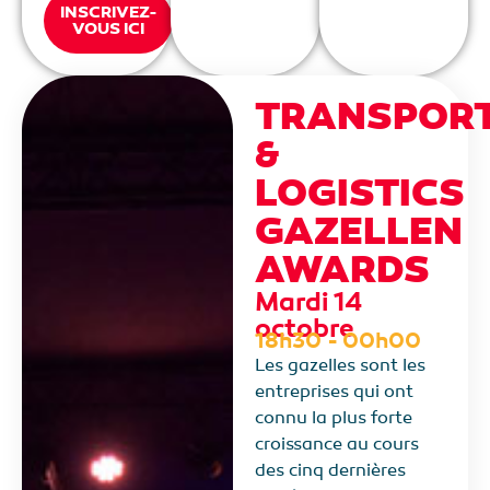
INSCRIVEZ-
VOUS ICI
TRANSPOR
&
LOGISTICS
GAZELLEN
AWARDS​
Mardi 14
octobre
18h30 - 00h00
Les gazelles sont les
entreprises qui ont
connu la plus forte
croissance au cours
des cinq dernières