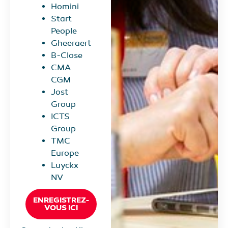
Homini
Start
People
Gheeraert
B-Close
CMA
CGM
Jost
Group
ICTS
Group
TMC
Europe
Luyckx
NV
ENREGISTREZ-
VOUS ICI