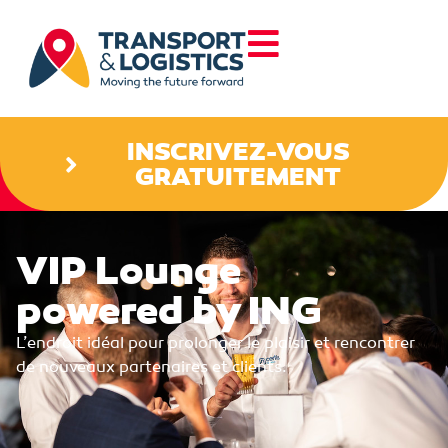
INSCRIVEZ-VOUS
GRATUITEMENT
VIP Lounge
powered by ING
L’endroit idéal pour prolonger le plaisir et rencontrer
de nouveaux partenaires et clients.