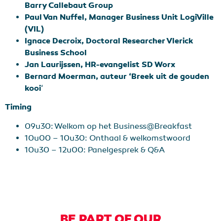
Barry Callebaut Group
Paul Van Nuffel, Manager Business Unit LogiVille
(VIL)
Ignace Decroix, Doctoral Researcher Vlerick
Business School
Jan Laurijssen, HR-evangelist SD Worx
Bernard Moerman, auteur ‘Breek uit de gouden
kooi
‘
Timing
09u30: Welkom op het Business@Breakfast
10u00 – 10u30: Onthaal & welkomstwoord
10u30 – 12u00: Panelgesprek & Q&A
BE PART OF OUR