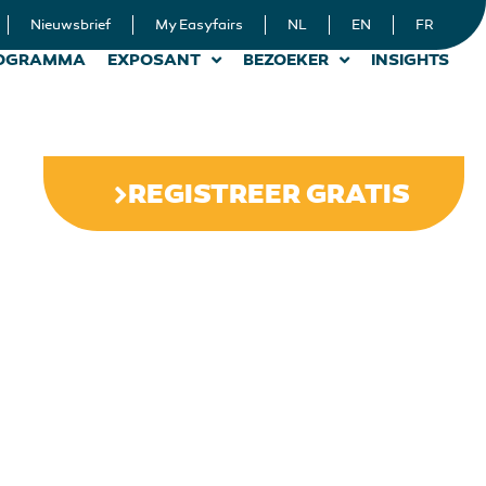
Nieuwsbrief
My Easyfairs
NL
EN
FR
OGRAMMA
EXPOSANT
BEZOEKER
INSIGHTS
REGISTREER GRATIS