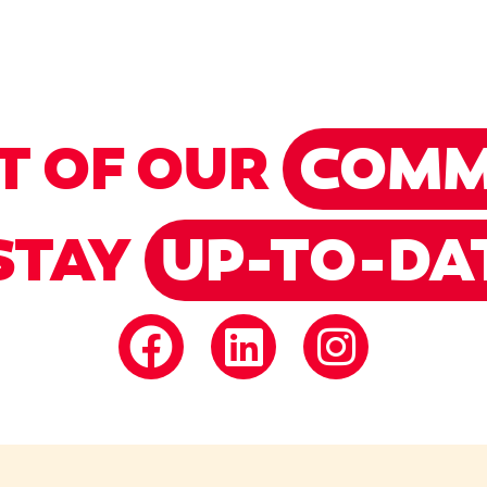
T OF OUR
COMM
STAY
UP-TO-DA