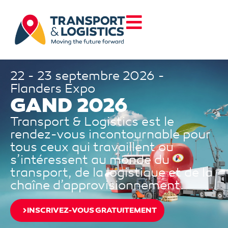
22 - 23 septembre 2026 -
Flanders Expo
GAND 2026
Transport & Logistics est le
rendez-vous incontournable pour
tous ceux qui travaillent ou
s’intéressent au monde du
transport, de la logistique et de la
chaîne d’approvisionnement.
INSCRIVEZ-VOUS GRATUITEMENT