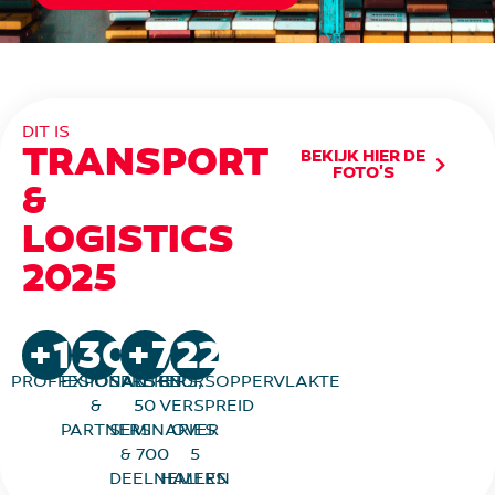
DIT IS
TRANSPORT
BEKIJK HIER DE
FOTO'S
&
LOGISTICS
2025
+
15,000
300
+
75
22,000
m²
PROFFESIONALS
EXPOSANTEN
SPREKERS,
BEURSOPPERVLAKTE
&
50
VERSPREID
PARTNERS
SEMINARIES
OVER
& 700
5
DEELNEMERS
HALLEN