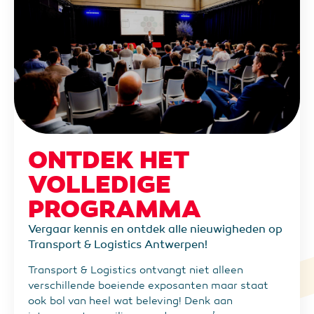
Industrial Build het geschikte platform om uw
producten, services of oplossingen voor de
industriële en logistieke vastgoed- en
bouwmarkt in de kijker te zetten. Trouwens,
transport, logistiek en logistiek vastgoed is de
ideale match voor de community.
Ontdek Logistic & Industrial Build
ONTDEK HET
VOLLEDIGE
PROGRAMMA
Vergaar kennis en ontdek alle nieuwigheden op
Transport & Logistics Antwerpen!
Transport & Logistics ontvangt niet alleen
verschillende boeiende exposanten maar staat
ook bol van heel wat beleving! Denk aan