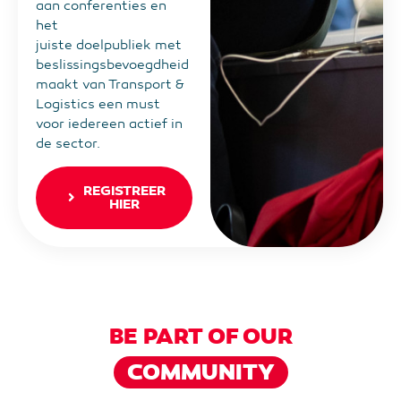
aan conferenties en
het
juiste doelpubliek met
beslissingsbevoegdheid
maakt van Transport &
Logistics een must
voor iedereen actief in
de sector.
REGISTREER
HIER
BE PART OF OUR
COMMUNITY