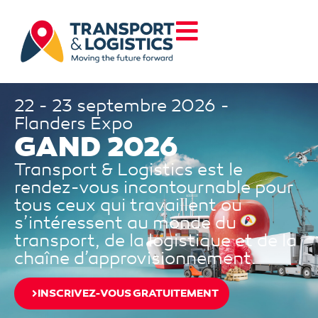
22 - 23 septembre 2026 -
Flanders Expo
GAND 2026
Transport & Logistics est le
rendez-vous incontournable pour
tous ceux qui travaillent ou
s’intéressent au monde du
transport, de la logistique et de la
chaîne d’approvisionnement.
INSCRIVEZ-VOUS GRATUITEMENT