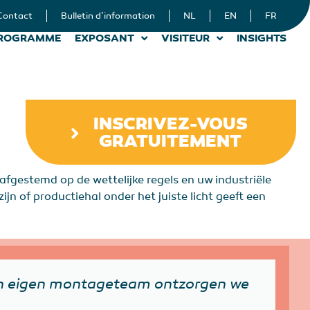
Contact
Bulletin d’information
NL
EN
FR
ROGRAMME
EXPOSANT
VISITEUR
INSIGHTS
INSCRIVEZ-VOUS
GRATUITEMENT
t, afgestemd op de wettelijke regels en uw industriële
jn of productiehal onder het juiste licht geeft een
 een eigen montageteam ontzorgen we