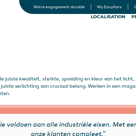
Notre engagement durable
My Easyfairs
LOCALISATION
P
 de juiste kwaliteit, sterkte, spreiding en kleur van het lich
iste verlichting van cruciaal belang. Werken in een magazi
uten.
die voldoen aan alle industriële eisen. Met
onze klanten compleet.”