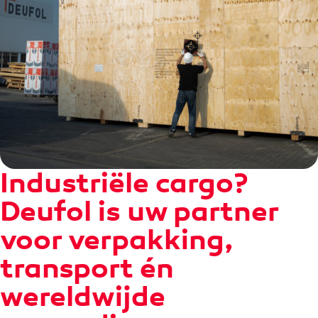
Industriële cargo?
Deufol is uw partner
voor verpakking,
transport én
wereldwijde