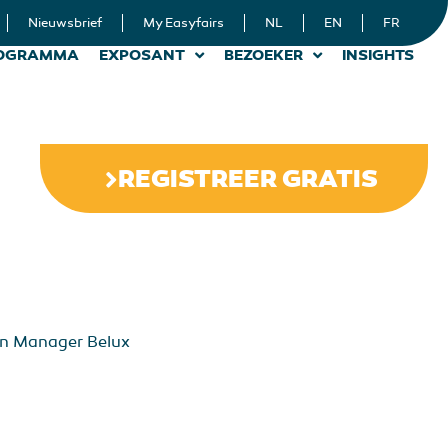
Nieuwsbrief
My Easyfairs
NL
EN
FR
OGRAMMA
EXPOSANT
BEZOEKER
INSIGHTS
REGISTREER GRATIS
on Manager Belux