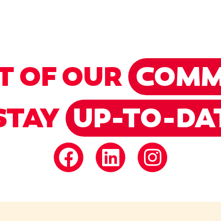
T OF OUR
COMM
STAY
UP-TO-DA